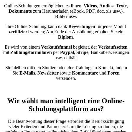
Online-Schulungen ermöglichen es Ihnen,
Videos
,
Audios
,
Texte
,
Dokumente
zum Herunterladen (eBook, PDF, doc, xls usw.),
Bilder
usw.
Ihre Online-Schulung kann dank
Bewertungen
für jedes Modul
zertifiziert
werden; Am Ende der Ausbildung erhalten Sie ein
Diplom
.
Es wird von einem
Verkaufsfunnel
begleitet, der
Verkaufsseiten
mit
Zahlungsformularen
per
Paypal
,
Stripe
, Banküberweisungen
usw. enthält.
Sie bleiben mit den Studierenden der Trainings in Kontakt, indem
Sie
E-Mails
,
Newsletter
sowie
Kommentare
und
Foren
versenden.
Wie wählt man intelligent eine Online-
Schulungsplattform aus?
Die Beantwortung dieser Frage erfordert die Berücksichtigung
vieler Kriterien und Parameter. Um die Lösung zu finden, die
perfekt zu Ihnen passt, sollte nichts dem Zufall überlassen werden.