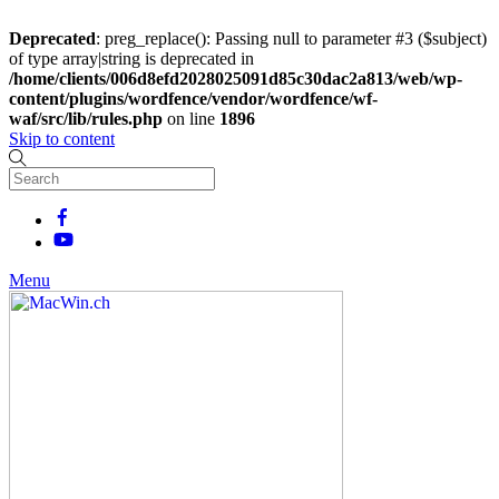
Deprecated
: preg_replace(): Passing null to parameter #3 ($subject)
of type array|string is deprecated in
/home/clients/006d8efd2028025091d85c30dac2a813/web/wp-
content/plugins/wordfence/vendor/wordfence/wf-
waf/src/lib/rules.php
on line
1896
Skip to content
Menu