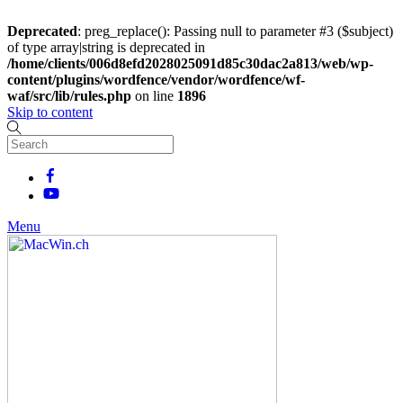
Deprecated
: preg_replace(): Passing null to parameter #3 ($subject)
of type array|string is deprecated in
/home/clients/006d8efd2028025091d85c30dac2a813/web/wp-
content/plugins/wordfence/vendor/wordfence/wf-
waf/src/lib/rules.php
on line
1896
Skip to content
Menu