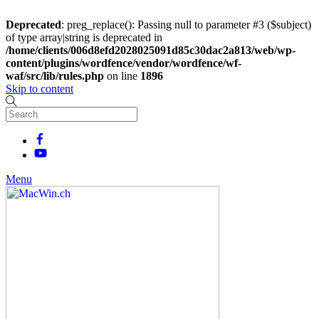
Deprecated
: preg_replace(): Passing null to parameter #3 ($subject)
of type array|string is deprecated in
/home/clients/006d8efd2028025091d85c30dac2a813/web/wp-
content/plugins/wordfence/vendor/wordfence/wf-
waf/src/lib/rules.php
on line
1896
Skip to content
Menu