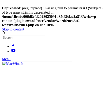
Deprecated
: preg_replace(): Passing null to parameter #3 ($subject)
of type array|string is deprecated in
/home/clients/006d8efd2028025091d85c30dac2a813/web/wp-
content/plugins/wordfence/vendor/wordfence/wf-
waf/src/lib/rules.php
on line
1896
Skip to content
Menu